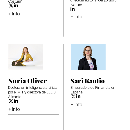
directora editorial del portfolio
Costura’
Nature
+ Info
+ Info
Nuria Oliver
Sari Rautio
Doctora en inteligencia artificial
Embajadora de Finlandia en
por el MIT y directora de ELLIS
España
Alicante
+ Info
+ Info