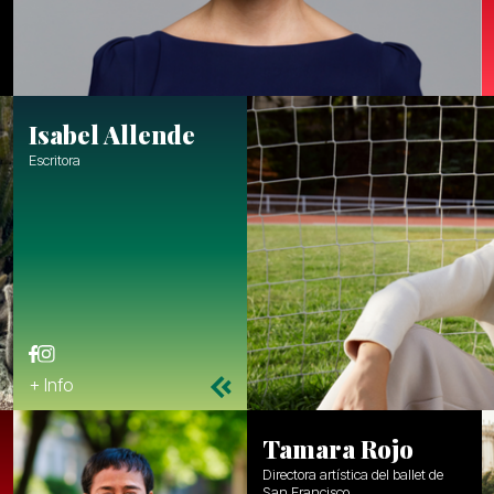
Isabel Allende
Escritora
+ Info
Tamara Rojo
Directora artística del ballet de
San Francisco