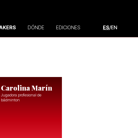
AKERS
DÓNDE
EDICIONES
ES
/
EN
Carolina Marín
Jugadora profesional de
bádminton