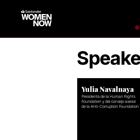
Speake
Yulia Navalnaya
Presidenta de la Human Rights
Foundation y del consejo asesor
de la Anti-Corruption Foundation