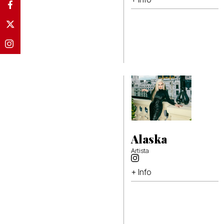
Alaska
Artista
+ Info