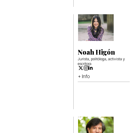
Noah Higón
Jurista, politóloga, activista y
escritora
+ Info